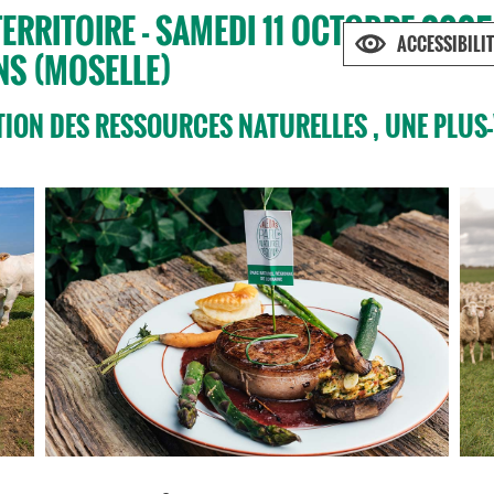
RRITOIRE - SAMEDI 11 OCTOBRE 2025 /
ACCESSIBILIT
NS (MOSELLE)
ATION DES RESSOURCES NATURELLES , UNE PLUS-