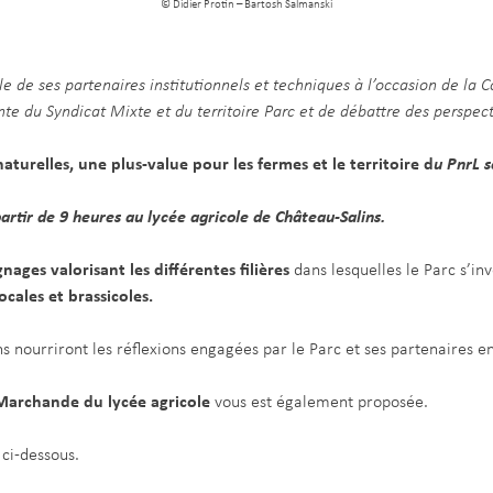
© Didier Protin – Bartosh Salmanski
e de ses partenaires institutionnels et techniques à l’occasion de la 
nte du Syndicat Mixte et du territoire Parc et de débattre des perspecti
naturelles, une plus-value pour les fermes et le territoire d
u PnrL s
artir de 9 heures au lycée agricole de Château-Salins.
ages valorisant les différentes filières
dans lesquelles le Parc s’inv
ocales et brassicoles.
ns nourriront les réflexions engagées par le Parc et ses partenaires 
 Marchande du lycée agricole
vous est également proposée.
ci-dessous.