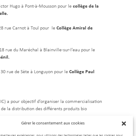
ictor Hugo à Pont-à-Mousson pour le
collège de la
lle.
8 rue Carnot à Toul pour le
Collège Amiral de
18 rue du Maréchal à Blainville-sur-l’eau pour le
énil.
30 rue de Sète à Longuyon pour le
Collège Paul
SCIC) a pour objectif d’organiser la commercialisation
de la distribution des différents produits bio
Gérer le consentement aux cookies
s meilleures expériences, nous utilisons des technologies telles que les cookies pour