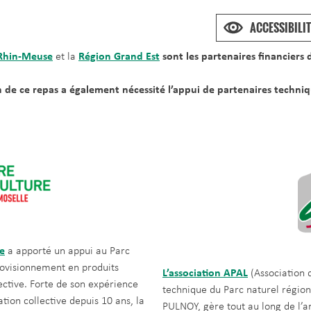
ACCESSIBILIT
 Rhin-Meuse
et la
Région Grand Est
sont les partenaires financiers 
on de ce repas a également nécessité l’appui de partenaires techni
e
a apporté un appui au Parc
rovisionnement en produits
L’association APAL
(Association 
lective. Forte de son expérience
technique du Parc naturel régiona
ion collective depuis 10 ans, la
PULNOY, gère tout au long de l’an