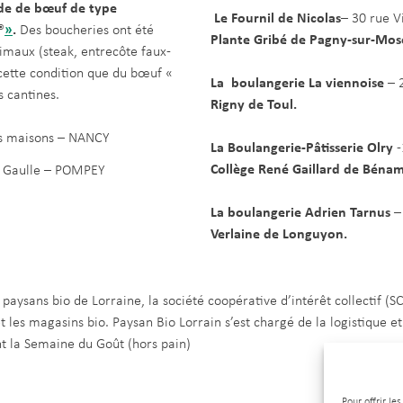
de de bœuf de type
Le Fournil de Nicolas
– 30 rue V
®
»
.
Des boucheries ont été
Plante Gribé de Pagny-sur-Mose
nimaux (steak, entrecôte faux-
à cette condition que du bœuf «
La boulangerie La viennoise
– 2
s cantines.
Rigny de Toul.
is maisons – NANCY
La Boulangerie-Pâtisserie Olry
-
Collège René Gaillard de Bénam
e Gaulle – POMPEY
La boulangerie Adrien Tarnus
– 
Verlaine de Longuyon.
 paysans bio de Lorraine, la société coopérative d’intérêt collectif (
 les magasins bio. Paysan Bio Lorrain s’est chargé de la logistique et 
nt la Semaine du Goût (hors pain)
Pour offrir le