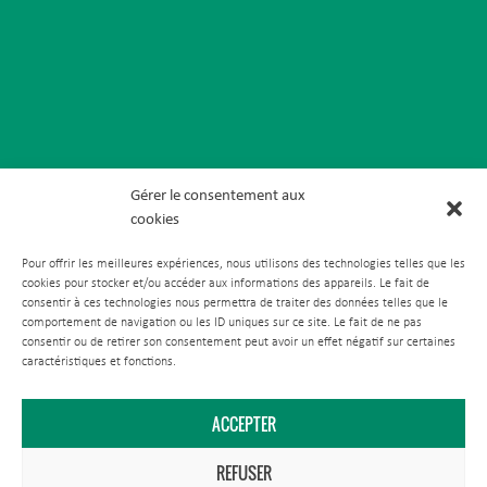
Gérer le consentement aux
cookies
Pour offrir les meilleures expériences, nous utilisons des technologies telles que les
cookies pour stocker et/ou accéder aux informations des appareils. Le fait de
consentir à ces technologies nous permettra de traiter des données telles que le
comportement de navigation ou les ID uniques sur ce site. Le fait de ne pas
consentir ou de retirer son consentement peut avoir un effet négatif sur certaines
caractéristiques et fonctions.
ACCEPTER
REFUSER