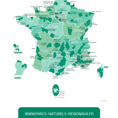
WWW.PARCS-NATURELS-REGIONAUX.FR