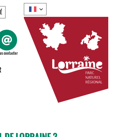
É
us contacter
R