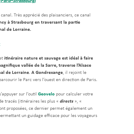
(Paris–Strasbourg)
 canal. Très apprécié des plaisanciers, ce canal
ncy à Strasbourg en traversant la partie
nal de Lorraine.
e
cet
itinéraire nature et sauvage est idéal à faire
agnifique vallée de la Sarre, traverse l’Alsace
nal de Lorraine
.
A Gondrexange
, il rejoint le
rcourir le Parc vers l’ouest en direction de Paris.
 s’appuyer sur l’outil
Geovelo
pour calculer votre
de tracés (itinéraires les plus «
directs
», «
sont proposées, ce dernier permet également un
ermettant un guidage efficace pour les voyageurs