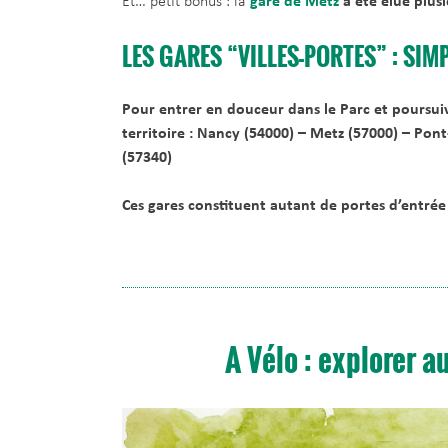
Et… petit bonus : la
gare de Metz
a été élue plusi
LES GARES “VILLES-PORTES” : SIM
Pour entrer en douceur dans le Parc et poursuiv
territoire :
Nancy (54000) – Metz (57000) – Pon
(57340)
Ces gares constituent autant de portes d’entrée
A Vélo : explorer a