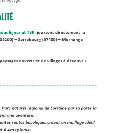
l le voyage.
ALITÉ
des lignes et TER
jouxtent directement le
(55100) –
Sarrebourg (57400) –
Morhange
paysages ouverts et de villages à découvrir.
le Parc naturel régional de Lorraine par sa porte la
ient une aventure.
petites routes bucoliques créent un maillage idéal
et à son rythme
.