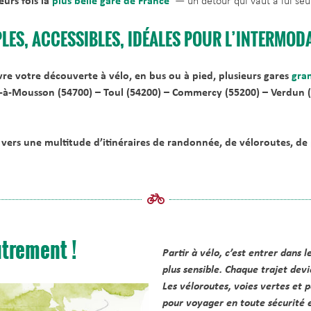
eurs fois la
plus belle gare de France
— un détour qui vaut à lui seu
PLES, ACCESSIBLES, IDÉALES POUR L’INTERMOD
re votre découverte à vélo, en bus ou à pied, plusieurs gares
gran
t-à-Mousson (54700) – Toul (54200) – Commercy (55200) –
Verdun 
 vers une multitude d’itinéraires de randonnée, de véloroutes, de 
utrement !
Partir à vélo, c’est entrer dans 
plus sensible. Chaque trajet dev
Les véloroutes, voies vertes et 
pour voyager
en toute sécurité 