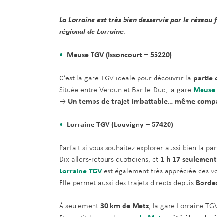
La Lorraine est très bien desservie par le réseau f
régional de Lorraine.
Meuse TGV (Issoncourt – 55220)
C’est la gare TGV idéale pour découvrir la
partie 
Située entre Verdun et Bar-le-Duc, la gare
Meuse
→
Un temps de trajet imbattable… même compar
Lorraine TGV (Louvigny – 57420)
Parfait si vous souhaitez explorer aussi bien la pa
Dix allers-retours quotidiens, et
1 h 17 seulement 
Lorraine TGV
est également très appréciée des vo
Elle permet aussi des trajets directs depuis
Bordea
À seulement
30 km de Metz
, la gare Lorraine TG