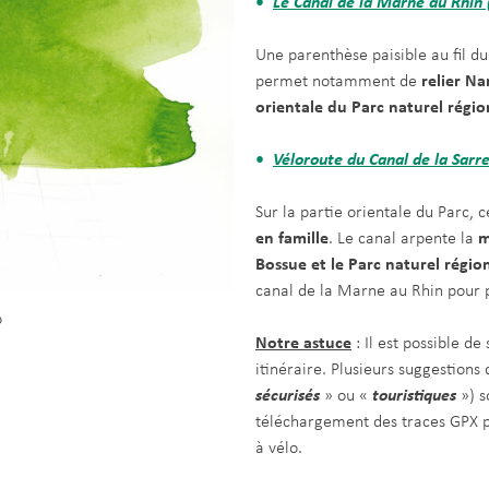
Le Canal de la Marne au Rhin 
Une parenthèse paisible au fil du
permet notamment de
relier Na
orientale du Parc naturel régio
Véloroute du Canal de la Sarr
Sur la partie orientale du Parc, 
en famille
. Le canal arpente la
m
Bossue et le Parc naturel régio
canal de la Marne au Rhin pour pa
o
Notre astuce
: Il est possible de
itinéraire. Plusieurs suggestions 
sécurisés
» ou «
touristiques
») 
téléchargement des traces GPX p
à vélo.