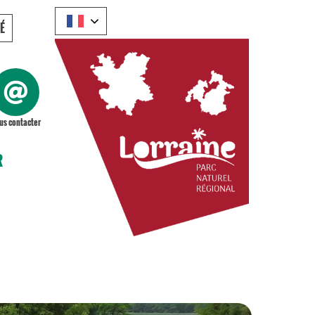
É
us contacter
R