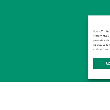
Pour offrir le
stocker et/ou
permettra de 
ce site. Le fa
certaines cara
AC