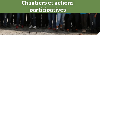
Chantiers et actions
participatives