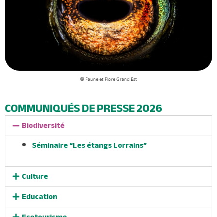
© Faune et Flore Grand Est
COMMUNIQUÉS DE PRESSE 2026
Biodiversité
Séminaire “Les étangs Lorrains”
Culture
Education
Ecotourisme