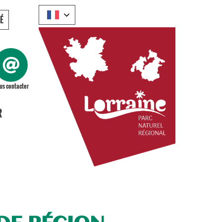
É
us contacter
R