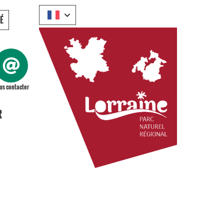
É
us contacter
R