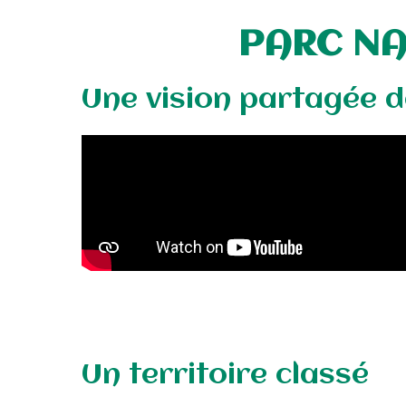
PARC NA
Une vision partagée d
Un territoire classé