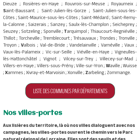
Dieuze ; Rosières-en-Haye ; Rouvrois-sur-Meuse ; Royaumeix ;
S
aint-Baussant ; Saint-Julien-lès-Gorze ; Saint-Julien-sous-les-
Côtes ; Saint-Maurice-sous-les-Côtes ; Saint-Médard ; Saint-Remy-
la-Calonne ; Saizerais ; Sanzey ; Saulx-lès-Champlon ; Seicheprey ;
Seuzey ; Sotzeling ; Sponville ;
T
arquimpol ; Thiaucourt-Regniéville ;
Thillot ; Torcheville ; Tremblecourt ; Trésauvaux ; Trondes ; Tronville ;
Troyon ;
V
albois ; Val-de-Bride ; Vandelainville ; Varnéville ; Vaux ;
Vaux-lès-Palameix ; Vic-sur-Seille ; Viéville-en-Haye ; Vigneulles-
lès-Hattonchâtel ; Vignot ; Vilcey-sur-Trey ; Villecey-sur-Mad ;
Villers-en-Haye ; Villers-sous-Prény ; Ville-sur-Yron ;
W
aville ; Wuisse
;
X
ammes ; Xivray-et-Marvoisin ; Xonville ;
Z
arbeling ; Zommange.
LISTE DES COMMUNES PAR DÉPARTEMENTS
Nos villes-portes
Aux lisières du territoire, là où nos villes dialoguent avec nos
campagnes, les villes-portes ouvrent le chemin vers le Parc
naturel régional de Lorraine. Elles sont des seuils et des