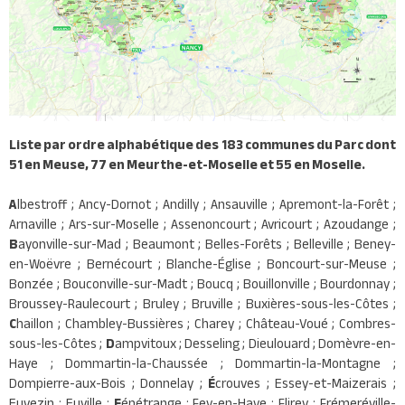
Liste par ordre alphabétique des 183 communes du Parc dont
51 en Meuse, 77 en Meurthe-et-Moselle et 55 en Moselle.
A
lbestroff ; Ancy-Dornot ; Andilly ; Ansauville ; Apremont-la-Forêt ;
Arnaville ; Ars-sur-Moselle ; Assenoncourt ; Avricourt ; Azoudange ;
B
ayonville-sur-Mad ; Beaumont ; Belles-Forêts ; Belleville ; Beney-
en-Woëvre ; Bernécourt ; Blanche-Église ; Boncourt-sur-Meuse ;
Bonzée ; Bouconville-sur-Madt ; Boucq ; Bouillonville ; Bourdonnay ;
Broussey-Raulecourt ; Bruley ; Bruville ; Buxières-sous-les-Côtes ;
C
haillon ; Chambley-Bussières ; Charey ; Château-Voué ; Combres-
sous-les-Côtes ;
D
ampvitoux ; Desseling ; Dieulouard ; Domèvre-en-
Haye ; Dommartin-la-Chaussée ; Dommartin-la-Montagne ;
Dompierre-aux-Bois ; Donnelay ;
É
crouves ; Essey-et-Maizerais ;
Euvezin ; Euville ;
F
énétrange ; Fey-en-Haye ; Flirey ; Frémeréville-