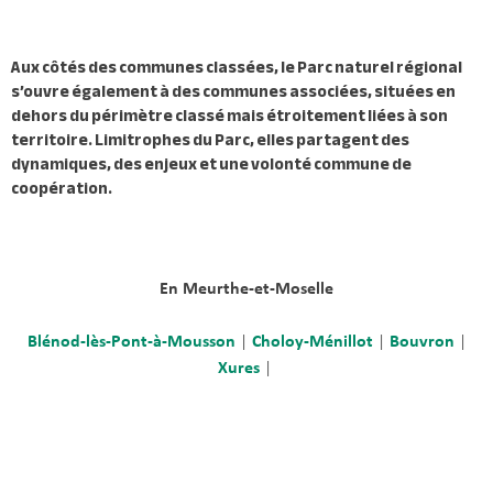
Aux côtés des communes classées, le Parc naturel régional
s’ouvre également à des
communes associées
, situées en
dehors du périmètre classé mais étroitement liées à son
territoire. Limitrophes du Parc, elles partagent des
dynamiques, des enjeux et une volonté commune de
coopération.
En Meurthe-et-Moselle
Blénod-lès-Pont-à-Mousson
|
Choloy-Ménillot
|
Bouvron
|
Xures
|