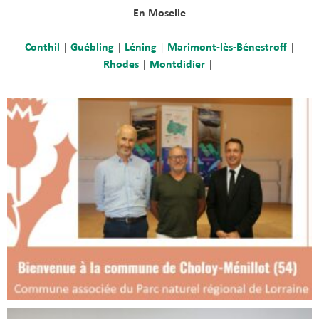
En Moselle
Conthil
|
Guébling
|
Léning
|
Marimont-lès-Bénestroff
|
Rhodes
|
Montdidier
|