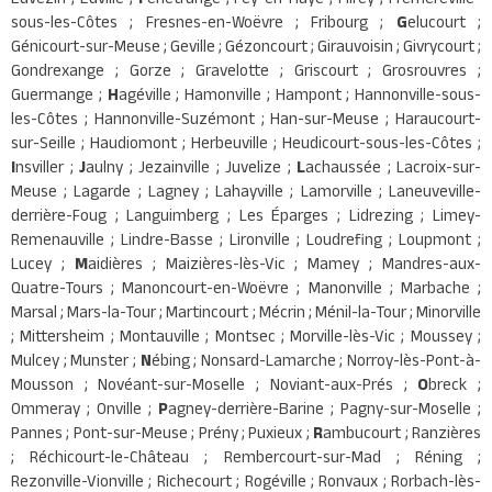
sous-les-Côtes ; Fresnes-en-Woëvre ; Fribourg ;
G
elucourt ;
Génicourt-sur-Meuse ; Geville ; Gézoncourt ; Girauvoisin ; Givrycourt ;
Gondrexange ; Gorze ; Gravelotte ; Griscourt ; Grosrouvres ;
Guermange ;
H
agéville ; Hamonville ; Hampont ; Hannonville-sous-
les-Côtes ; Hannonville-Suzémont ; Han-sur-Meuse ; Haraucourt-
sur-Seille ; Haudiomont ; Herbeuville ; Heudicourt-sous-les-Côtes ;
I
nsviller ;
J
aulny ; Jezainville ; Juvelize ;
L
achaussée ; Lacroix-sur-
Meuse ; Lagarde ; Lagney ; Lahayville ; Lamorville ; Laneuveville-
derrière-Foug ; Languimberg ; Les Éparges ; Lidrezing ; Limey-
Remenauville ; Lindre-Basse ; Lironville ; Loudrefing ; Loupmont ;
Lucey ;
M
aidières ; Maizières-lès-Vic ; Mamey ; Mandres-aux-
Quatre-Tours ; Manoncourt-en-Woëvre ; Manonville ; Marbache ;
Marsal ; Mars-la-Tour ; Martincourt ; Mécrin ; Ménil-la-Tour ; Minorville
; Mittersheim ; Montauville ; Montsec ; Morville-lès-Vic ; Moussey ;
Mulcey ; Munster ;
N
ébing ; Nonsard-Lamarche ; Norroy-lès-Pont-à-
Mousson ; Novéant-sur-Moselle ; Noviant-aux-Prés ;
O
breck ;
Ommeray ; Onville ;
P
agney-derrière-Barine ; Pagny-sur-Moselle ;
Pannes ; Pont-sur-Meuse ; Prény ; Puxieux ;
R
ambucourt ; Ranzières
; Réchicourt-le-Château ; Rembercourt-sur-Mad ; Réning ;
Rezonville-Vionville ; Richecourt ; Rogéville ; Ronvaux ; Rorbach-lès-