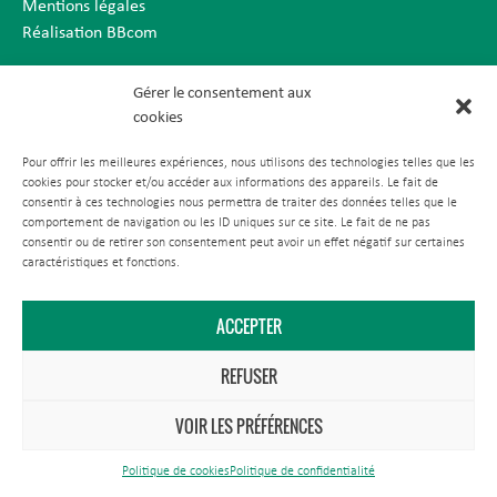
Mentions légales
Réalisation BBcom
Gérer le consentement aux
cookies
Pour offrir les meilleures expériences, nous utilisons des technologies telles que les
cookies pour stocker et/ou accéder aux informations des appareils. Le fait de
consentir à ces technologies nous permettra de traiter des données telles que le
comportement de navigation ou les ID uniques sur ce site. Le fait de ne pas
consentir ou de retirer son consentement peut avoir un effet négatif sur certaines
caractéristiques et fonctions.
ACCEPTER
REFUSER
VOIR LES PRÉFÉRENCES
Politique de cookies
Politique de confidentialité