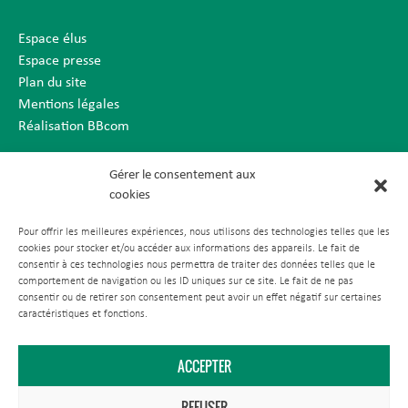
Espace élus
Espace presse
Plan du site
Mentions légales
Réalisation BBcom
Gérer le consentement aux
cookies
Pour offrir les meilleures expériences, nous utilisons des technologies telles que les
cookies pour stocker et/ou accéder aux informations des appareils. Le fait de
consentir à ces technologies nous permettra de traiter des données telles que le
comportement de navigation ou les ID uniques sur ce site. Le fait de ne pas
consentir ou de retirer son consentement peut avoir un effet négatif sur certaines
caractéristiques et fonctions.
ACCEPTER
REFUSER