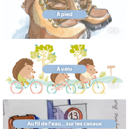
À pied
VOIR +
À vélo
VOIR +
Au fil de l'eau... sur les canaux