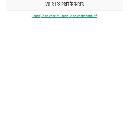
VOIR LES PRÉFÉRENCES
Nous contacter
Politique de cookies
Politique de confidentialité
Tél.
03 83 81 67 67
Maison du Parc
1 rue du Quai
CS 80 035
54702 Pont-à-Mousson Cedex
Antenne Est