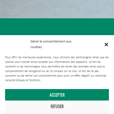
Gérer le consentement aux
cookies
Pour offrir les meilleures expériences, nous utilisons des technologies telles que les
cookies pour stocker et/ou accéder aux informations des appareils. Le fait de
consentir à ces technologies nous permettra de traiter des données telles que le
comportement de navigation ou les ID uniques sur ce site. Le fait de ne pas
consentir ou de retirer son consentement peut avoir un effet négatif sur certaines
caractéristiques et fonctions.
ACCEPTER
REFUSER
Comment venir ?