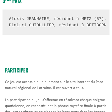
3
PRIX
Alexis JEANMAIRE, résidant à METZ (57).
Dimitri GUIOULLIER, résidant à BETTBORN (
PARTICIPER
Ce jeu est accessible uniquement sur le site internet du Parc
naturel régional de Lorraine. Il est ouvert à tous.
La participation au jeu s’effectue en résolvant chaque énigme
quotidienne, en reconstituant la phrase mystère finale à partir
des lettres obtenues en plaçant les bons mots dans les bonnes