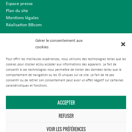
Espace presse
Plan du site
Mentions légales
Réalisation BBcom
Gérer le consentement aux
cookies
Pour offrir les meilleures expériences, nous utilisons des technologies telles que les
cookies pour stocker et/ou accéder aux informations des appareils. Le fait de
consentir à ces technologies nous permettra de traiter des données telles que le
comportement de navigation ou les ID uniques sur ce site. Le fait de ne pas
consentir ou de retirer son consentement peut avoir un effet négatif sur certaines
caractéristiques et fonctions.
ACCEPTER
REFUSER
VOIR LES PRÉFÉRENCES