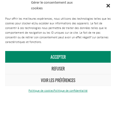
Gérer le consentement aux
cookies
Pour offrir les meilleures expériences, nous utilisons des technologies telles que les
cookies pour stocker et/ou accéder aux informations des appareils. Le fait de
consentir à ces technologies nous permettra de traiter des données telles que le
comportement de navigation ou les ID uniques sur ce site. Le fait de ne pas
consentir ou de retirer son consentement peut avoir un effet négatif sur certaines
caractéristiques et fonctions.
ACCEPTER
Comment venir ?
REFUSER
Nous contacter
VOIR LES PRÉFÉRENCES
Tél.
03 83 81 67 67
Politique de cookies
Politique de confidentialité
Maison du Parc
1 rue du Quai
CS 80 035