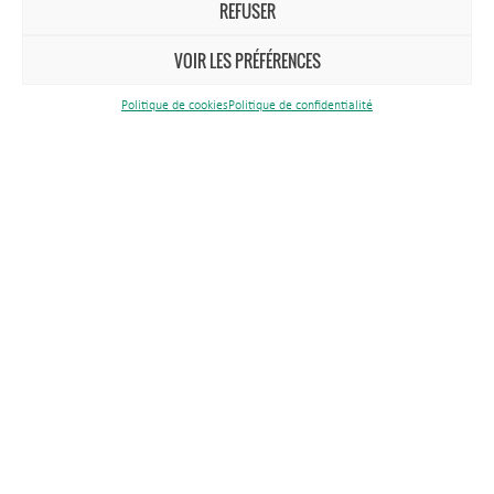
REFUSER
VOIR LES PRÉFÉRENCES
Politique de cookies
Politique de confidentialité
Comment venir ?
Nous contacter
Tél.
03 83 81 67 67
Maison du Parc
1 rue du Quai
CS 80 035
54702 Pont-à-Mousson Cedex