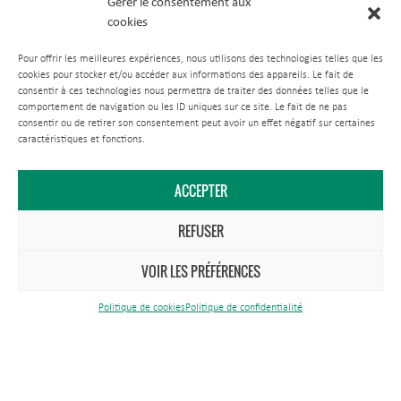
Gérer le consentement aux
Nous contacter
cookies
Tél.
03 83 81 67 67
Pour offrir les meilleures expériences, nous utilisons des technologies telles que les
cookies pour stocker et/ou accéder aux informations des appareils. Le fait de
Maison du Parc
consentir à ces technologies nous permettra de traiter des données telles que le
comportement de navigation ou les ID uniques sur ce site. Le fait de ne pas
consentir ou de retirer son consentement peut avoir un effet négatif sur certaines
1 rue du Quai
caractéristiques et fonctions.
CS 80 035
54702 Pont-à-Mousson Cedex
ACCEPTER
REFUSER
VOIR LES PRÉFÉRENCES
Politique de cookies
Politique de confidentialité
Antenne Est