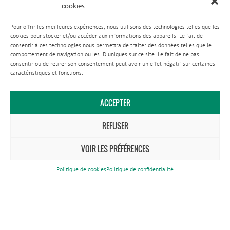
cookies
Pour offrir les meilleures expériences, nous utilisons des technologies telles que les
cookies pour stocker et/ou accéder aux informations des appareils. Le fait de
Comment venir ?
consentir à ces technologies nous permettra de traiter des données telles que le
comportement de navigation ou les ID uniques sur ce site. Le fait de ne pas
Nous contacter
consentir ou de retirer son consentement peut avoir un effet négatif sur certaines
caractéristiques et fonctions.
Tél.
03 83 81 67 67
ACCEPTER
Maison du Parc
REFUSER
1 rue du Quai
CS 80 035
VOIR LES PRÉFÉRENCES
54702 Pont-à-Mousson Cedex
Politique de cookies
Politique de confidentialité