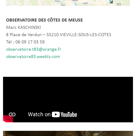
OBSERVATOIRE DES CÔTES DE MEUSE
Marc KASCHINSKI
8 Place de Verdun – 55210 VIEVILLE-SOUS-LES-COTES
Tél : 06 09 17 03 59
observatoire.t83@orange.fr
observatoire83.weebly.com