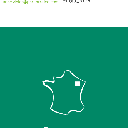
anne.vivier@pnr-lorraine.com
| 03.83.84.25.17