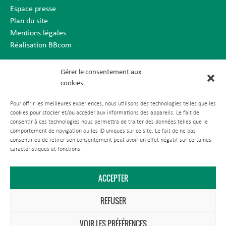
Espace presse
Plan du site
Mentions légales
Réalisation BBcom
Gérer le consentement aux
cookies
Pour offrir les meilleures expériences, nous utilisons des technologies telles que les
cookies pour stocker et/ou accéder aux informations des appareils. Le fait de
consentir à ces technologies nous permettra de traiter des données telles que le
comportement de navigation ou les ID uniques sur ce site. Le fait de ne pas
consentir ou de retirer son consentement peut avoir un effet négatif sur certaines
caractéristiques et fonctions.
ACCEPTER
REFUSER
VOIR LES PRÉFÉRENCES