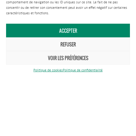
comportement de navigation ou les ID uniques sur ce site. Le fait de ne pas
consentir ou de retirer son consentement peut avoir un effet négatif sur certaines
caractéristiques et fonctions.
Comment venir ?
ACCEPTER
Nous contacter
REFUSER
Tél.
03 83 81 67 67
VOIR LES PRÉFÉRENCES
Maison du Parc
Politique de cookies
Politique de confidentialité
1 rue du Quai
CS 80 035
54702 Pont-à-Mousson Cedex