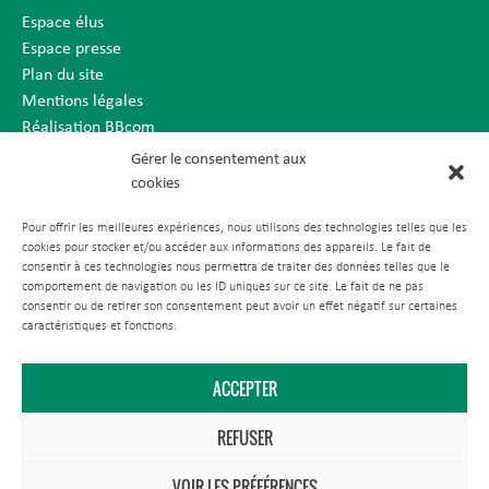
Espace élus
Espace presse
Plan du site
Mentions légales
Réalisation BBcom
Gérer le consentement aux
cookies
Pour offrir les meilleures expériences, nous utilisons des technologies telles que les
cookies pour stocker et/ou accéder aux informations des appareils. Le fait de
consentir à ces technologies nous permettra de traiter des données telles que le
comportement de navigation ou les ID uniques sur ce site. Le fait de ne pas
consentir ou de retirer son consentement peut avoir un effet négatif sur certaines
caractéristiques et fonctions.
ACCEPTER
REFUSER
VOIR LES PRÉFÉRENCES