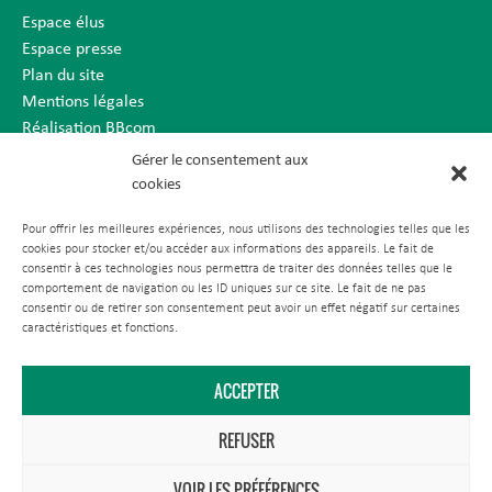
Espace élus
Espace presse
Plan du site
Mentions légales
Réalisation BBcom
Gérer le consentement aux
cookies
Pour offrir les meilleures expériences, nous utilisons des technologies telles que les
cookies pour stocker et/ou accéder aux informations des appareils. Le fait de
consentir à ces technologies nous permettra de traiter des données telles que le
comportement de navigation ou les ID uniques sur ce site. Le fait de ne pas
consentir ou de retirer son consentement peut avoir un effet négatif sur certaines
caractéristiques et fonctions.
ACCEPTER
REFUSER
VOIR LES PRÉFÉRENCES