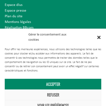
Espace élus
Espace presse
Plan du site
Mentions légales
Réalisation BBcom
Gérer le consentement aux
cookies
Pour offrir les meilleures expériences, nous utilisons des technologies telles que les
cookies pour stocker et/ou accéder aux informations des appareils. Le fait de
consentir à ces technologies nous permettra de traiter des données telles que le
comportement de navigation ou les ID uniques sur ce site. Le fait de ne pas
consentir ou de retirer son consentement peut avoir un effet négatif sur certaines
caractéristiques et fonctions.
ACCEPTER
REFUSER
VOIR LES PRÉFÉRENCES