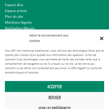
Espace élus
Espace presse
Plan du site
Mentions légales
Réalisation BBcom
Gérer le consentement aux
cookies
Pour offrir les meilleures expériences, nous utilisons des technologies telles que les
cookies pour stocker et/ou accéder aux informations des appareils. Le fait de
consentir à ces technologies nous permettra de traiter des données telles que le
comportement de navigation ou les ID uniques sur ce site. Le fait de ne pas
consentir ou de retirer son consentement peut avoir un effet négatif sur certaines
caractéristiques et fonctions.
ACCEPTER
REFUSER
VOIR LES PRÉFÉRENCES