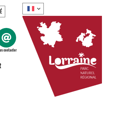
É
us contacter
R