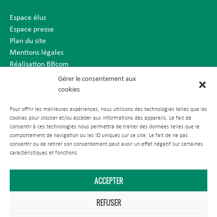
Espace élus
Espace presse
Plan du site
Mentions légales
Réalisation BBcom
Gérer le consentement aux
cookies
Pour offrir les meilleures expériences, nous utilisons des technologies telles que les
cookies pour stocker et/ou accéder aux informations des appareils. Le fait de
consentir à ces technologies nous permettra de traiter des données telles que le
comportement de navigation ou les ID uniques sur ce site. Le fait de ne pas
consentir ou de retirer son consentement peut avoir un effet négatif sur certaines
caractéristiques et fonctions.
ACCEPTER
REFUSER