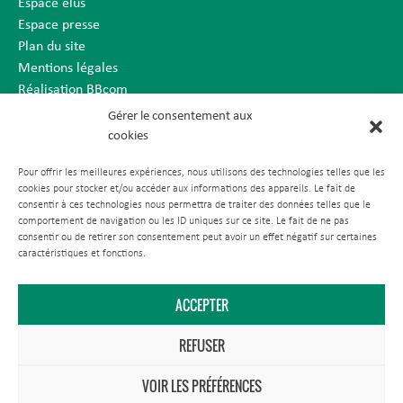
Espace élus
Espace presse
Plan du site
Mentions légales
Réalisation BBcom
Gérer le consentement aux
cookies
Pour offrir les meilleures expériences, nous utilisons des technologies telles que les
cookies pour stocker et/ou accéder aux informations des appareils. Le fait de
consentir à ces technologies nous permettra de traiter des données telles que le
comportement de navigation ou les ID uniques sur ce site. Le fait de ne pas
consentir ou de retirer son consentement peut avoir un effet négatif sur certaines
caractéristiques et fonctions.
ACCEPTER
REFUSER
VOIR LES PRÉFÉRENCES