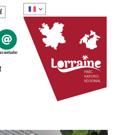
É
us contacter
R