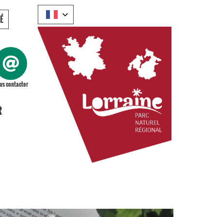
É
us contacter
R