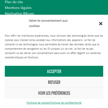
Plan du site
Mentions légales
Réalisation BBcom
Gérer le consentement aux
cookies
Pour offrir les meilleures expériences, nous utilisons des technologies telles que les
cookies pour stocker et/ou accéder aux informations des appareils. Le fait de
consentir à ces technologies nous permettra de traiter des données telles que le
comportement de navigation ou les ID uniques sur ce site. Le fait de ne pas
consentir ou de retirer son consentement peut avoir un effet négatif sur certaines
caractéristiques et fonctions.
ACCEPTER
REFUSER
VOIR LES PRÉFÉRENCES
Politique de cookies
Politique de confidentialité