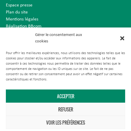
Espace presse
Plan du site
Mentions légales
Réalisation BBcom
Gérer le consentement aux
cookies
Pour offrir les meilleures expériences, nous utilisons des technologies telles que les
cookies pour stocker et/ou accéder aux informations des appareils. Le fait de
consentir à ces technologies nous permettra de traiter des données telles que le
comportement de navigation ou les ID uniques sur ce site. Le fait de ne pas
consentir ou de retirer son consentement peut avoir un effet négatif sur certaines
caractéristiques et fonctions.
ACCEPTER
REFUSER
VOIR LES PRÉFÉRENCES