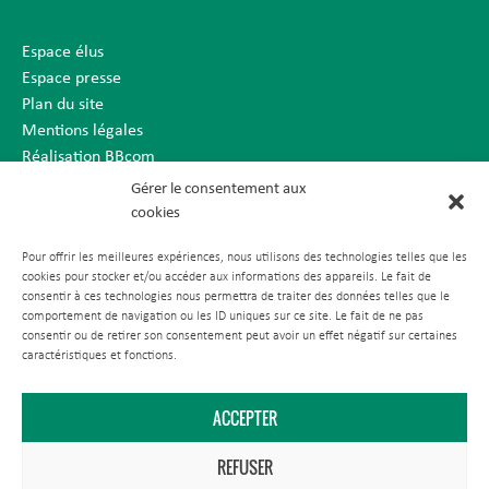
Espace élus
Espace presse
Plan du site
Mentions légales
Réalisation BBcom
Gérer le consentement aux
cookies
Pour offrir les meilleures expériences, nous utilisons des technologies telles que les
cookies pour stocker et/ou accéder aux informations des appareils. Le fait de
consentir à ces technologies nous permettra de traiter des données telles que le
comportement de navigation ou les ID uniques sur ce site. Le fait de ne pas
consentir ou de retirer son consentement peut avoir un effet négatif sur certaines
caractéristiques et fonctions.
ACCEPTER
REFUSER