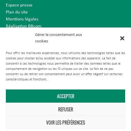
Espace presse
Plan du site
Mentions légales
Réalisation BBcom
Gérer le consentement aux
cookies
Pour offrir les meilleures expériences, nous utilisons des technologies telles que les
cookies pour stocker et/ou accéder aux informations des appareils. Le fait de
consentir à ces technologies nous permettra de traiter des données telles que le
comportement de navigation ou les ID uniques sur ce site. Le fait de ne pas
consentir ou de retirer son consentement peut avoir un effet négatif sur certaines
caractéristiques et fonctions.
ACCEPTER
REFUSER
VOIR LES PRÉFÉRENCES