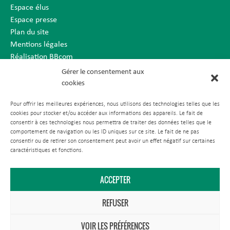
Espace élus
Espace presse
Plan du site
Mentions légales
Réalisation BBcom
Gérer le consentement aux
cookies
Pour offrir les meilleures expériences, nous utilisons des technologies telles que les
cookies pour stocker et/ou accéder aux informations des appareils. Le fait de
consentir à ces technologies nous permettra de traiter des données telles que le
comportement de navigation ou les ID uniques sur ce site. Le fait de ne pas
consentir ou de retirer son consentement peut avoir un effet négatif sur certaines
caractéristiques et fonctions.
ACCEPTER
REFUSER
VOIR LES PRÉFÉRENCES