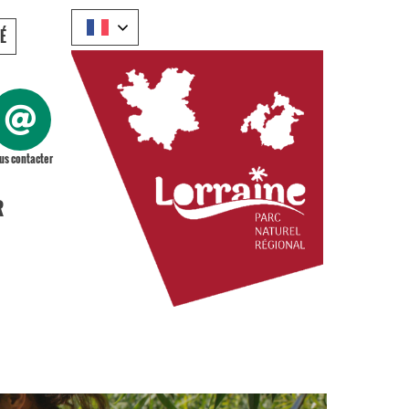
É
us contacter
R