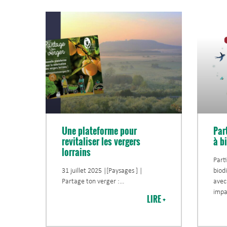
Une plateforme pour
Par
revitaliser les vergers
à bi
lorrains
Parti
31 juillet 2025 |[Paysages ] |
biodi
Partage ton verger :
avec
impa
LIRE +