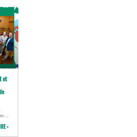
t et
de
u
uin.
IRE +