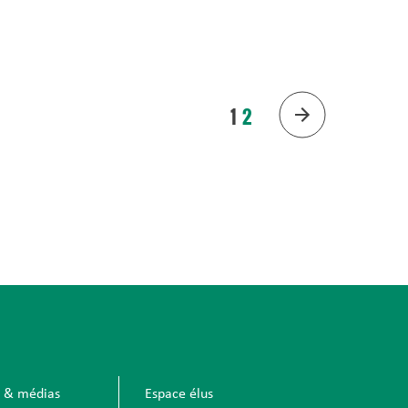
1
2
s & médias
Espace élus