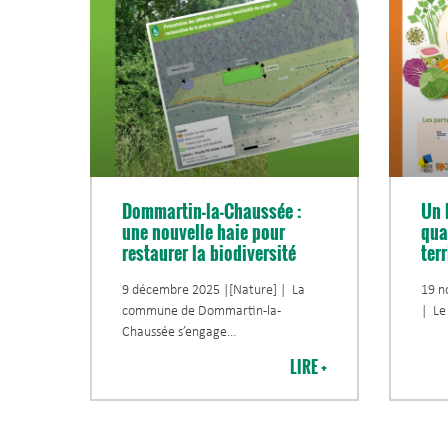
Dommartin-la-Chaussée :
Un 
une nouvelle haie pour
qua
restaurer la biodiversité
terr
9 décembre 2025 |[Nature] | La
19 n
commune de Dommartin-la-
| Le
Chaussée s’engage
LIRE +