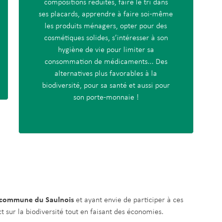
compositions réduites, faire le tri dans
ses placards, apprendre à faire soi-même
les produits ménagers, opter pour des
cosmétiques solides, s’intéresser à son
hygiène de vie pour limiter sa
consommation de médicaments... Des
alternatives plus favorables à la
biodiversité, pour sa santé et aussi pour
son porte-monnaie !
e commune du Saulnois
et ayant envie de participer à ces
t sur la biodiversité tout en faisant des économies.