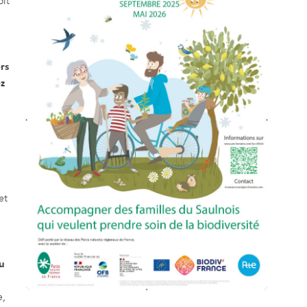
oit
rs
ez
et
u
e,