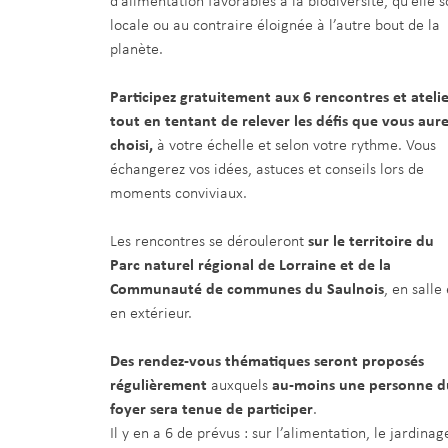
d’alimentation favorables à la biodiversité, qu’elle s
locale ou au contraire éloignée à l’autre bout de la
planète.
Participez gratuitement aux 6 rencontres et atelie
tout en tentant de relever les défis que vous aur
choisi,
à votre échelle et selon votre rythme. Vous
échangerez vos idées, astuces et conseils lors de
moments conviviaux.
Les rencontres se dérouleront
sur le territoire du
Parc naturel régional de Lorraine et de la
Communauté de communes du Saulnois
, en salle 
en extérieur.
Des rendez-vous thématiques seront proposés
régulièrement
auxquels
au-moins une personne d
foyer sera tenue de participer
.
Il y en a 6 de prévus : sur l’alimentation, le jardinag