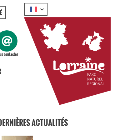
É
us contacter
R
DERNIÈRES ACTUALITÉS