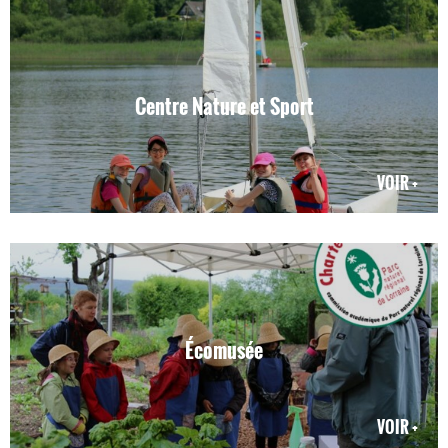
Centre Nature et Sport
VOIR +
Écomusée
VOIR +