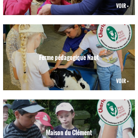
VOIR +
Ferme pédagogique Naut
VOIR +
Maison du Clément