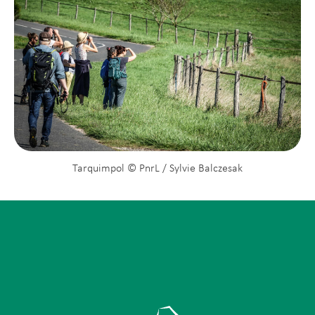
Tarquimpol © PnrL / Sylvie Balczesak