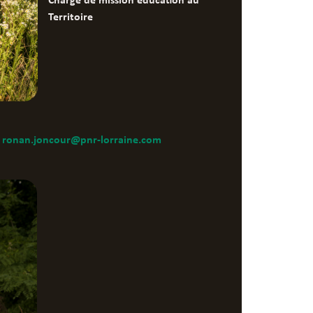
Chargé de mission éducation au
Territoire
–
ronan.joncour@pnr-lorraine.com