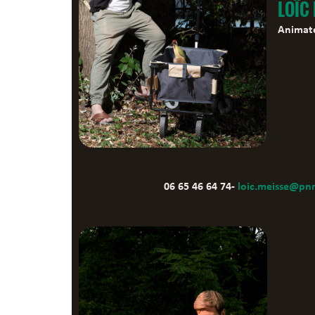
LOÏC
Animate
06 65 46 64 74-
loic.meisse@pnr