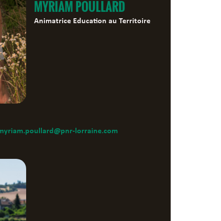
MYRIAM POULLARD
Animatrice Education au Territoire
myriam.poullard@pnr-lorraine.com