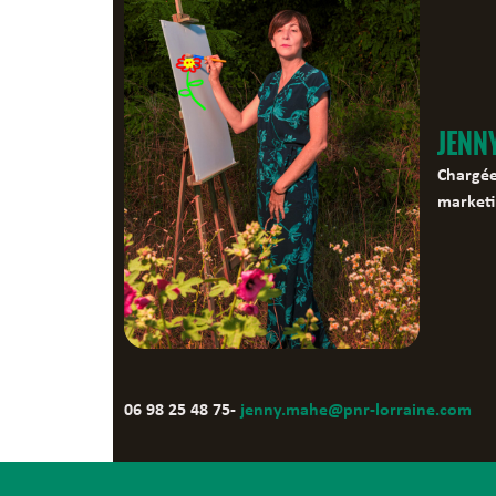
JENN
Chargée
marketi
06 98 25 48 75-
jenny.mahe@pnr-lorraine.com