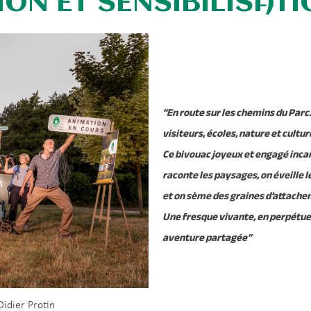
ON ET SENSIBILISATI
“En route sur les chemins du Parc…
visiteurs, écoles, nature et cultur
Ce bivouac joyeux et engagé incar
raconte les paysages, on éveille le
et on sème des graines d’attachem
Une fresque vivante, en perpétu
aventure partagée”
idier Protin