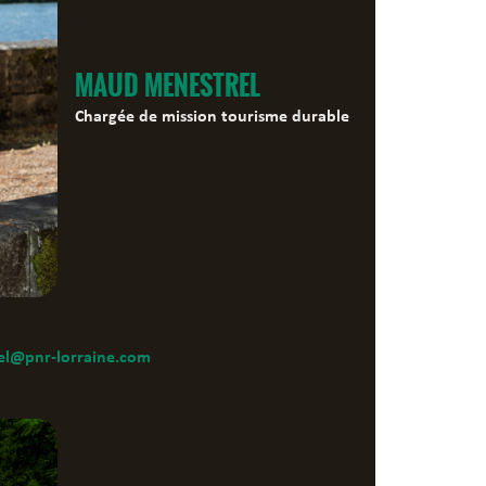
MAUD MENESTREL
Chargée de mission tourisme durable
l@pnr-lorraine.com