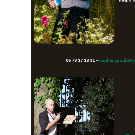
Respons
06 79 17 18 31 –
sophie.girault@p