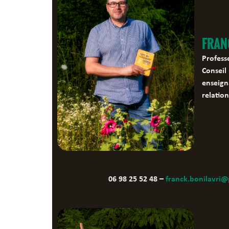
FRAN
Profess
Conseil
enseign
relatio
06 98 25 52 48 –
franck.bonilavri@