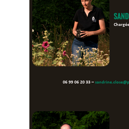
SAND
Chargée
06 99 06 20 33 –
sandrine.close@p