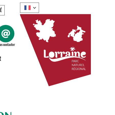
É
us contacter
R