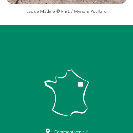
Lac de Madine © PnrL / Myriam Poullard
Comment venir ?