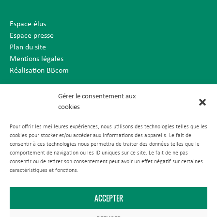
Espace élus
Espace presse
Plan du site
Mentions légales
Réalisation BBcom
Gérer le consentement aux
cookies
Pour offrir les meilleures expériences, nous utilisons des technologies telles que les
cookies pour stocker et/ou accéder aux informations des appareils. Le fait de
consentir à ces technologies nous permettra de traiter des données telles que le
comportement de navigation ou les ID uniques sur ce site. Le fait de ne pas
consentir ou de retirer son consentement peut avoir un effet négatif sur certaines
caractéristiques et fonctions.
ACCEPTER