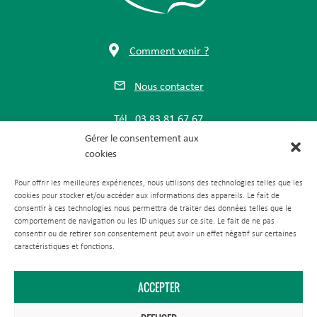
Comment venir ?
Nous contacter
Tél.
03 83 81 67 67
Gérer le consentement aux
Maison du Parc
cookies
Pour offrir les meilleures expériences, nous utilisons des technologies telles que les
1 rue du Quai
cookies pour stocker et/ou accéder aux informations des appareils. Le fait de
CS 80 035
consentir à ces technologies nous permettra de traiter des données telles que le
54702 Pont-à-Mousson Cedex
comportement de navigation ou les ID uniques sur ce site. Le fait de ne pas
consentir ou de retirer son consentement peut avoir un effet négatif sur certaines
caractéristiques et fonctions.
ACCEPTER