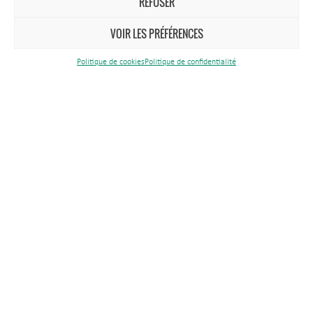
REFUSER
VOIR LES PRÉFÉRENCES
Antenne Est
Politique de cookies
Politique de confidentialité
Rue du Théâtre
57260 Tarquimpol
Publications & médias
Marchés publics