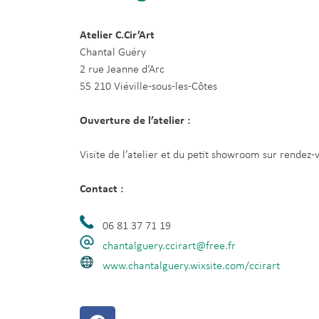
Atelier C.Cir’Art
Chantal Guéry
2 rue Jeanne d’Arc
55 210 Viéville-sous-les-Côtes
Ouverture de l’atelier :
Visite de l’atelier et du petit showroom sur rendez-
Contact :
06 81 37 71 19
chantalguery.ccirart@free.fr
www.chantalguery.wixsite.com/ccirart