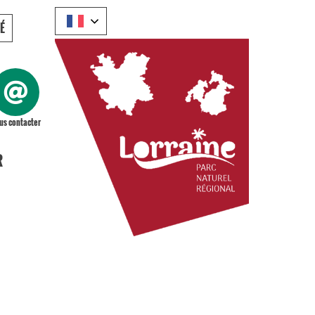
É
us contacter
R