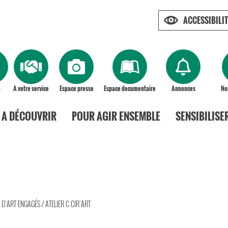
ACCESSIBILIT
a
A votre service
Espace presse
Espace documentaire
Annonces
No
A DÉCOUVRIR
POUR AGIR ENSEMBLE
SENSIBILISE
S D’ART ENGAGÉS
/
ATELIER C.CIR’ART