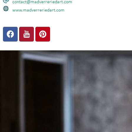
contact@madverreriedart.com
www.madverreriedart.com