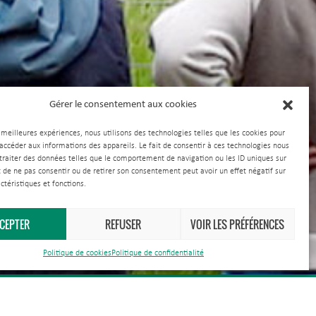
Gérer le consentement aux cookies
s meilleures expériences, nous utilisons des technologies telles que les cookies pour
 accéder aux informations des appareils. Le fait de consentir à ces technologies nous
traiter des données telles que le comportement de navigation ou les ID uniques sur
it de ne pas consentir ou de retirer son consentement peut avoir un effet négatif sur
ctéristiques et fonctions.
CEPTER
REFUSER
VOIR LES PRÉFÉRENCES
Politique de cookies
Politique de confidentialité