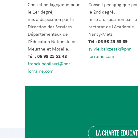
Conseil pédagogique pour
Conseil pédagogique po
le 1er degré,
le 2nd degré,
mis à disposition par la
mise à disposition par le
Direction des Services
rectorat de l’Académie
Départementaux de
Nancy-Metz.
l’Éducation Nationale de
Tél : 06 98 25 53 69
Meurthe-et-Moselle.
sylvie.balczesak@pnr-
Tél : 06 98 25 52 48
lorraine.com
franck.bonilavri@pnr-
lorraine.com
LA CHARTE ÉDUCAT