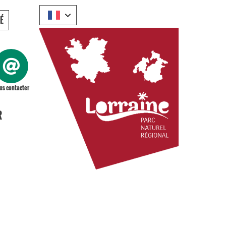
É
us contacter
R