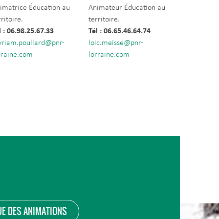
imatrice Éducation au
Animateur Éducation au
rritoire.
territoire.
l : 06.98.25.67.33
Tél : 06.65.46.64.74
riam.poullard@pnr-
loic.meisse@pnr-
rraine.com
lorraine.com
E DES ANIMATIONS