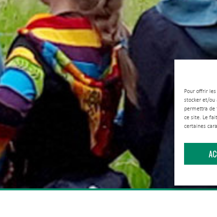
Pour offrir le
stocker et/ou
permettra de 
ce site. Le fa
certaines cara
AC