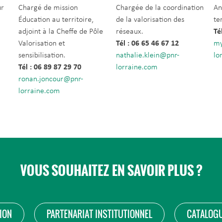
ur
Chargé de mission
Chargée de la coordination
An
Éducation au territoire,
de la valorisation des
te
adjoint à la Cheffe de Pôle
réseaux.
Té
Valorisation et
Tél : 06 65 46 67 12
my
sensibilisation.
nathalie.klein@pnr-
lo
Tél : 06 89 87 29 70
lorraine.com
ronan.joncour@pnr-
lorraine.com
VOUS SOUHAITEZ EN SAVOIR PLUS ?
ION
PARTENARIAT INSTITUTIONNEL
CATALOGU