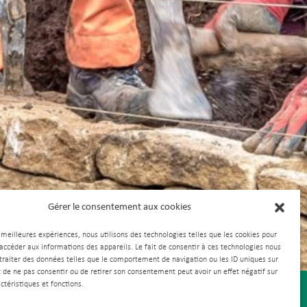
Gérer le consentement aux cookies
s meilleures expériences, nous utilisons des technologies telles que les cookies pour
 accéder aux informations des appareils. Le fait de consentir à ces technologies nous
traiter des données telles que le comportement de navigation ou les ID uniques sur
it de ne pas consentir ou de retirer son consentement peut avoir un effet négatif sur
ctéristiques et fonctions.