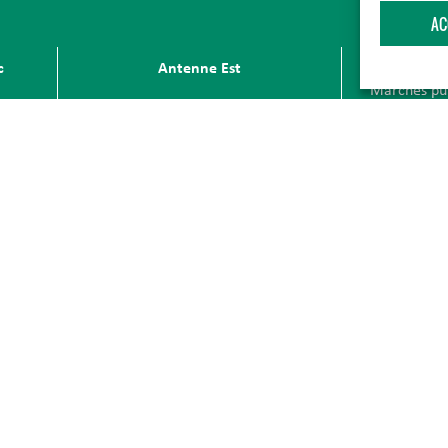
AC
Publication
c
Antenne Est
Marchés pu
Recrutemen
Rue du Théâtre
Politique de
57260 Tarquimpol
Politique de
sson