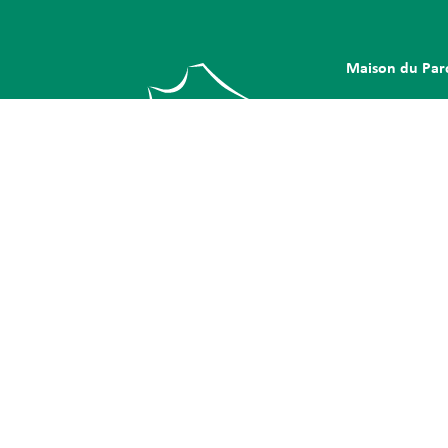
Maison du Par
1 rue du Quai
CS 80 035
54702 Pont-à-Mou
Cedex
Comment venir ?
Nous contacter
Tél.
03 83 81 67 67