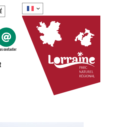
É
us contacter
R