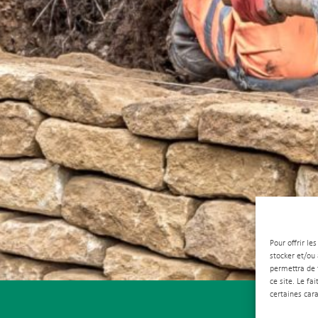
Pour offrir le
stocker et/ou
permettra de 
ce site. Le fa
certaines cara