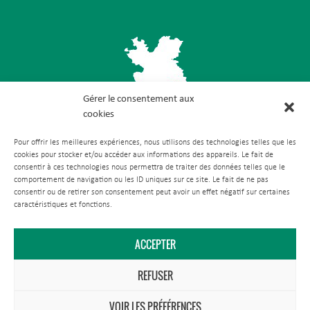
Gérer le consentement aux
cookies
Antenne Est
Pour offrir les meilleures expériences, nous utilisons des technologies telles que les
cookies pour stocker et/ou accéder aux informations des appareils. Le fait de
Rue du Théâtre
consentir à ces technologies nous permettra de traiter des données telles que le
comportement de navigation ou les ID uniques sur ce site. Le fait de ne pas
57260 Tarquimpol
consentir ou de retirer son consentement peut avoir un effet négatif sur certaines
caractéristiques et fonctions.
ACCEPTER
REFUSER
VOIR LES PRÉFÉRENCES