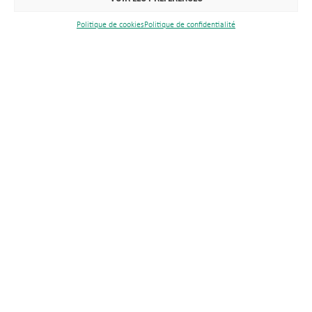
Politique de cookies
Politique de confidentialité
Publications & médias
Marchés publics
Recrutement
Politique de confidentialité
Politique de cookies
Espace élus
Espace presse
Plan du site
Mentions légales
Réalisation BBcom