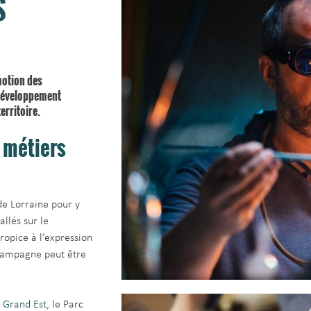
S
motion des
 développement
erritoire.
s métiers
de Lorraine pour y
allés sur le
propice à l’expression
a campagne peut être
 Grand Est
, le Parc