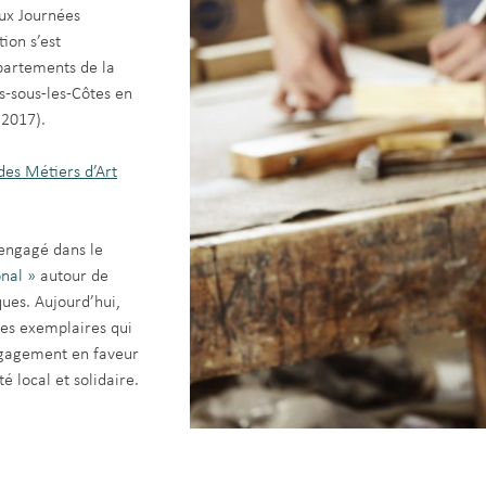
aux Journées
ion s’est
partements de la
-sous-les-Côtes en
 2017).
es Métiers d’Art
 engagé dans le
nal »
autour de
ques. Aujourd’hui,
ses exemplaires qui
ngagement en faveur
 local et solidaire.