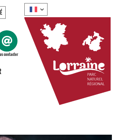
É
us contacter
R