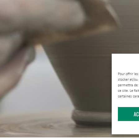
Pour offrir le
stocker et/ou
permettra de 
ce site. Le fa
certaines cara
AC