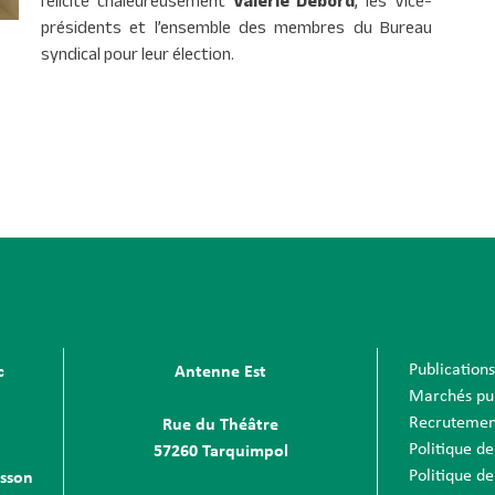
félicite chaleureusement
Valérie Debord
, les Vice-
présidents et l’ensemble des membres du Bureau
syndical pour leur élection.
Publication
c
Antenne Est
Marchés pu
Recrutemen
Rue du Théâtre
Politique de
57260 Tarquimpol
Politique de
sson