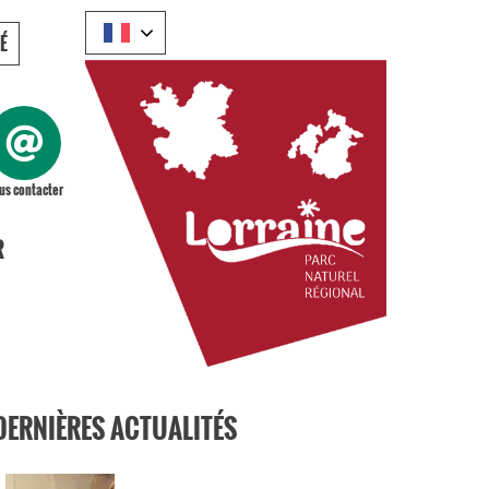
É
us contacter
R
DERNIÈRES ACTUALITÉS