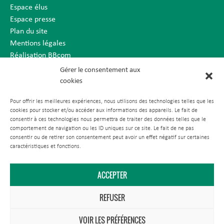
Espace élus
Espace presse
Plan du site
Mentions légales
Réalisation BBcom
Gérer le consentement aux
cookies
Pour offrir les meilleures expériences, nous utilisons des technologies telles que les
cookies pour stocker et/ou accéder aux informations des appareils. Le fait de
consentir à ces technologies nous permettra de traiter des données telles que le
comportement de navigation ou les ID uniques sur ce site. Le fait de ne pas
consentir ou de retirer son consentement peut avoir un effet négatif sur certaines
caractéristiques et fonctions.
ACCEPTER
REFUSER
VOIR LES PRÉFÉRENCES